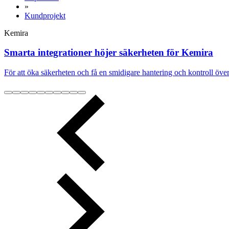
»
Kundprojekt
Kemira
Smarta integrationer höjer säkerheten för Kemira
För att öka säkerheten och få en smidigare hantering och kontroll öv