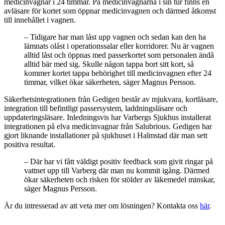
medicinvagnar i 24 timmar. På medicinvagnarna i sin tur finns en
avläsare för kortet som öppnar medicinvagnen och därmed åtkomst
till innehållet i vagnen.
– Tidigare har man låst upp vagnen och sedan kan den ha
lämnats olåst i operationssalar eller korridorer. Nu är vagnen
alltid låst och öppnas med passerkortet som personalen ändå
alltid bär med sig. Skulle någon tappa bort sitt kort, så
kommer kortet tappa behörighet till medicinvagnen efter 24
timmar, vilket ökar säkerheten, säger Magnus Persson.
Säkerhetsintegrationen från Gedigen består av mjukvara, kortläsare,
integration till befintligt passersystem, laddningsläsare och
uppdateringsläsare. Inledningsvis har Varbergs Sjukhus installerat
integrationen på elva medicinvagnar från Salubrious. Gedigen har
gjort liknande installationer på sjukhuset i Halmstad där man sett
positiva resultat.
– Där har vi fått väldigt positiv feedback som givit ringar på
vattnet upp till Varberg där man nu kommit igång. Därmed
ökar säkerheten och risken för stölder av läkemedel minskar,
säger Magnus Persson.
Är du intresserad av att veta mer om lösningen? Kontakta oss
här
.