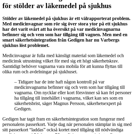
för stölder av läkemedel på sjukhus
Stölder av läkemedel på sjukhus är ett välrapporterat problem.
Med medicinvagnar som rör sig över stora ytor på ett sjukhus
har det varit svårt att ha översikt på var medicinvagnarna
befinner sig och vem som har tillgång till vagnen. Men med en
smart säkerhetsintegration från Gedigen har nu Varbergs
sjukhus löst problemet.
Medicinvagnar är fulla med känsligt material som läkemedel och
medicinsk utrustning vilket för med sig ett högt säkerhetskrav.
Samtidigt behöver vagnarna vara mobila för att kunna flyttas till
olika rum och avdelningar på sjukhuset.
– Tidigare har de inte haft någon kontroll på var
medicinvagnarna befinner sig och vem som har tillgång till
vagnarna. Om nycklar eller kort försvinner så kan fel personer
ha tillgång till innehållet i vagnarna, vilket kan ses som en
säkerhetsbrist, säger Magnus Persson, säkerhetsexpert på
Gedigen.
Gedigen har tagit fram en säkerhetsintegration som fungerar med
personalens passerkort. Varje dag när personalen stämplar in sig med
sitt passerkort “laddas” också kortet med tillgång till nödvändiga