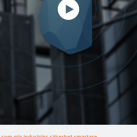
 som gör industrins säkerhet smartare