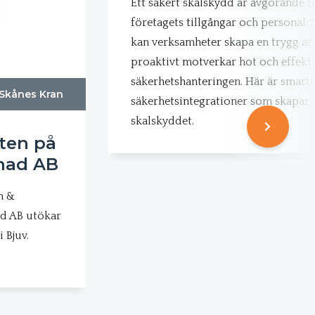
Ett säkert skalskydd är avgörande fö
företagets tillgångar och personal.
kan verksamheter skapa en trygg ar
proaktivt motverkar hot och effekti
säkerhetshanteringen. Här är smart
Skånes Kran
säkerhetsintegrationer som skapar 
skalskyddet.
ten på
nad AB
n &
ad AB utökar
 Bjuv.