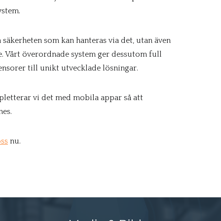
ystem.
a säkerheten som kan hanteras via det, utan även
. Vårt överordnade system ger dessutom full
ensorer till unikt utvecklade lösningar.
letterar vi det med mobila appar så att
nes.
oss
nu.