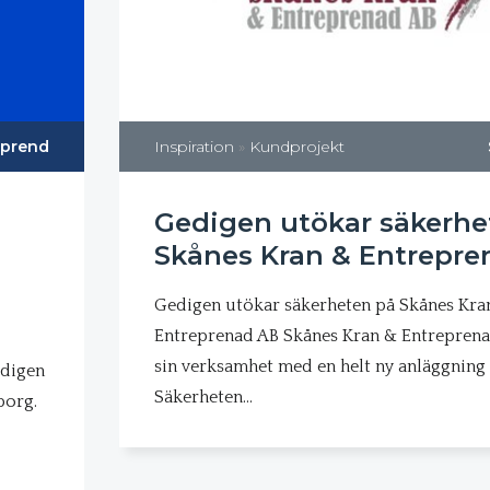
prend
Inspiration
»
Kundprojekt
Gedigen utökar säkerhe
Skånes Kran & Entrepre
Gedigen utökar säkerheten på Skånes Kra
Entreprenad AB Skånes Kran & Entrepren
sin verksamhet med en helt ny anläggning i
edigen
Säkerheten…
borg.