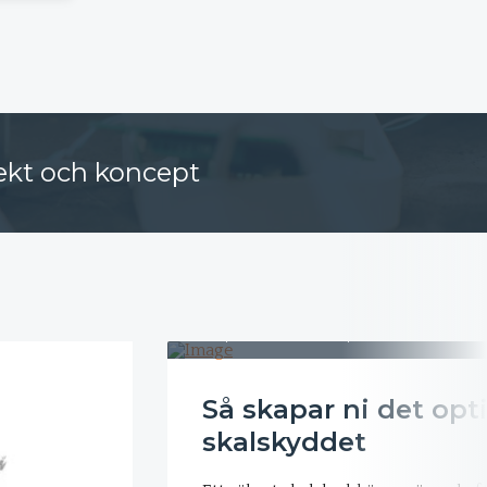
jekt och koncept
Inspiration
»
Koncept
Så skapar ni det opt
skalskyddet